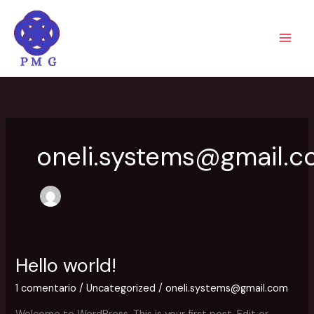
Ir
al
contenido
oneli.systems@gmail.
Hello world!
Hello
world!
1 comentario
/
Uncategorized
/
oneli.systems@gmail.com